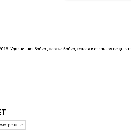
018. Удлиненная байка , платье-байка, теплая и стильная вещь в т
ЕТ
смотренные