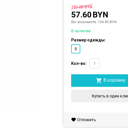
192.00
BYN
57.60
BYN
Вы экономите:
134.40
BYN
В наличии
Размер одежды:
S
Кол-во:
В корзину
Купить в один кли
Отложить