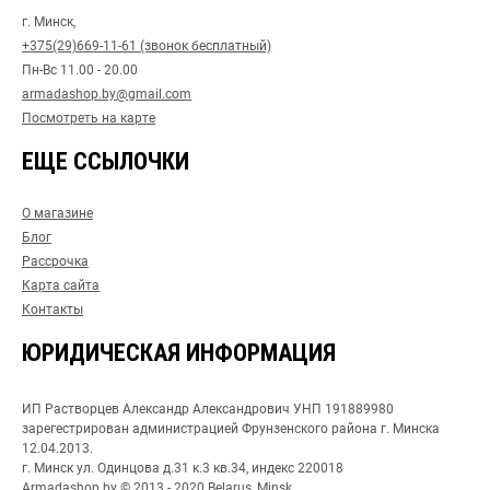
г. Минск,
+375(29)669-11-61 (звонок бесплатный)
Пн-Вс 11.00 - 20.00
armadashop.by@gmail.com
Посмотреть на карте
ЕЩЕ ССЫЛОЧКИ
О магазине
Блог
Рассрочка
Карта сайта
Контакты
ЮРИДИЧЕСКАЯ ИНФОРМАЦИЯ
ИП Растворцев Александр Александрович УНП 191889980
зарегестрирован администрацией Фрунзенского района г. Минска
12.04.2013.
г. Минск ул. Одинцова д.31 к.3 кв.34, индекс 220018
Armadashop.by © 2013 - 2020 Belarus, Minsk