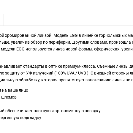
вой хромированной линзой. Модель EGG в линейке горнолыжных мас
ольше, увеличив обзор по периферии. Другими словами, произошла 
 модели EGG используется линза новой формы, сферическая, увели
устанавливает стандарты в оптике премиум-класса. Съемные линзы
-ую защиту от УФ излучений (100% UVA / UVB ). С внешней стороны
циальную обработку, которая препятствует запотеванию линзы во 
 на ваше лицо
м шлемов
рый обеспечивает плотную и эргономичную посадку
лергенную подкладку